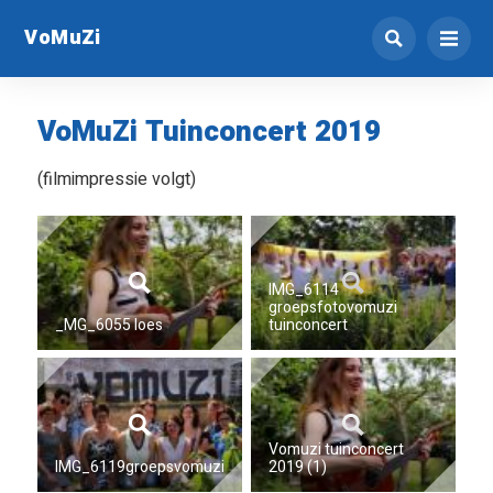
VoMuZi
VoMuZi Tuinconcert 2019
(filmimpressie volgt)
IMG_6114
groepsfotovomuzi
_MG_6055 loes
tuinconcert
Vomuzi tuinconcert
IMG_6119groepsvomuzi
2019 (1)