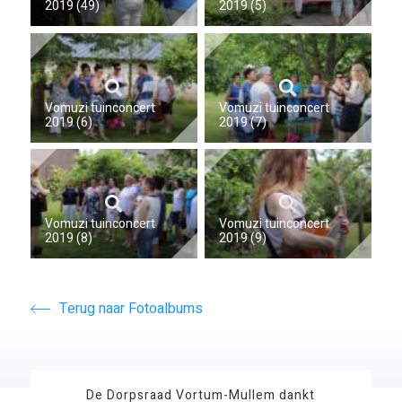
2019 (49)
2019 (5)
Vomuzi tuinconcert
Vomuzi tuinconcert
2019 (6)
2019 (7)
Vomuzi tuinconcert
Vomuzi tuinconcert
2019 (8)
2019 (9)
Terug naar Fotoalbums
De Dorpsraad Vortum-Mullem dankt