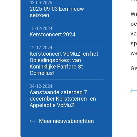
03-09-2025
2025-09-03 Een nieuw
Wa
seizoen
oe
15-12-2024
va
Kerstconcert 2024
sp
12-12-2024
we
Kerstconcert VoMuZi en het
Opleidingsorkest van
Koninklijke Fanfare St
Ge
Cornelius!
04-12-2024
Aanstaande zaterdag 7
december Kerststerren- en
Appelactie VoMuZi
Meer nieuwsberichten