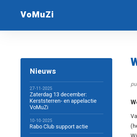
VoMuZi
W
Nieuws
pu
27-11-2025
Zaterdag 13 december:
Kerststerren- en appelactie
We
VoMuZi
Va
10-10-2025
(h
Rabo Club support actie
Wi