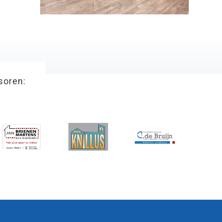
soren: