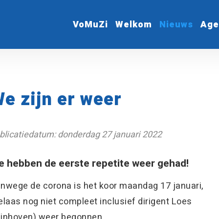
VoMuZi
Welkom
Nieuws
Age
e zijn er weer
blicatiedatum: donderdag 27 januari 2022
 hebben de eerste repetite weer gehad!
nwege de corona is het koor maandag 17 januari,
elaas nog niet compleet inclusief dirigent Loes
jnhoven) weer begonnen.