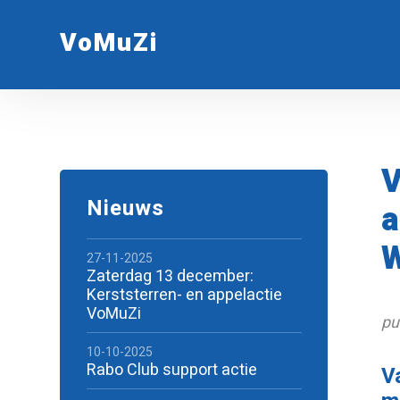
VoMuZi
V
Nieuws
a
W
27-11-2025
Zaterdag 13 december:
Kerststerren- en appelactie
VoMuZi
pu
10-10-2025
Rabo Club support actie
V