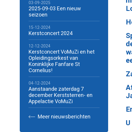
m
03-09-2025
L
2025-09-03 Een nieuw
seizoen
H
15-12-2024
Kerstconcert 2024
S
d
12-12-2024
w
Kerstconcert VoMuZi en het
Opleidingsorkest van
e
Koninklijke Fanfare St
Cornelius!
Z
04-12-2024
A
Aanstaande zaterdag 7
J
december Kerststerren- en
Appelactie VoMuZi
E
Meer nieuwsberichten
U