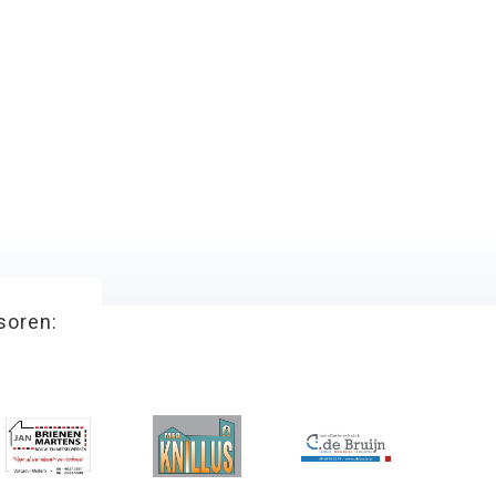
soren: