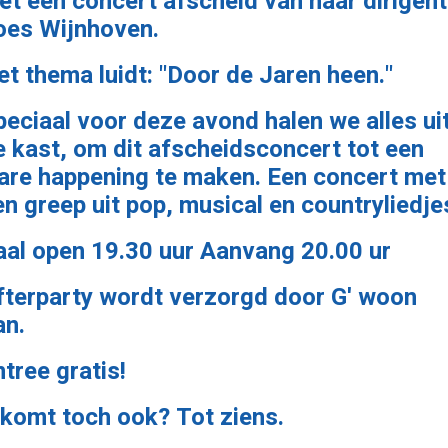
et een concert afscheid van haar dirigent
oes Wijnhoven.
et thema luidt: "Door de Jaren heen."
peciaal voor deze avond halen we alles ui
e kast, om dit afscheidsconcert tot een
are happening te maken. Een concert met
en greep uit pop, musical en countryliedje
aal open 19.30 uur Aanvang 20.00 ur
fterparty wordt verzorgd door G' woon
an.
ntree gratis!
 komt toch ook? Tot ziens.