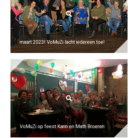
maart 2023! VoMuZi lacht iedereen toe!
VoMuZi op feest Karin en Math Broeren