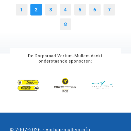
1
2
3
4
5
6
7
8
De Dorpsraad Vortum-Mullem dankt
onderstaande sponsoren:
© 2007-2026 - vortum-mullem.info